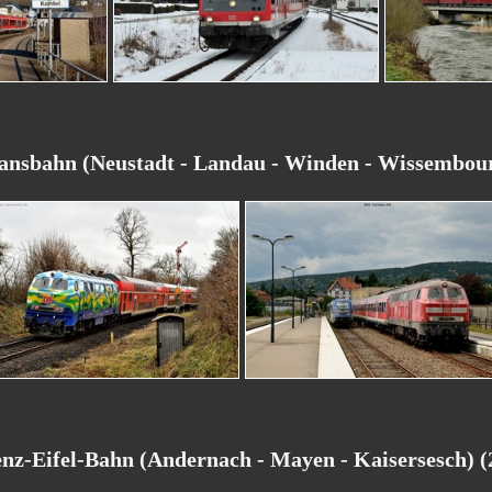
iansbahn (Neustadt - Landau - Winden - Wissembour
enz-Eifel-Bahn (Andernach - Mayen - Kaisersesch) (